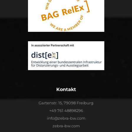
Kontakt
Gartenstr. 15, 79098 Freiburg
+49 761 48898296
info@zebra-bw.com
zebra-bw.com