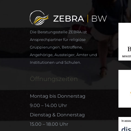
Die Beratungsstelle ZEBRA ist
Ansprechpartner für religiöse
Gruppierungen, Betroffene,
Angehörige, Aussteiger, Ämter und
Institutionen und Schulen.
Öffnungszeiten
Montag bis Donnerstag
9.00 – 14.00 Uhr
Dienstag & Donnerstag
15.00 – 18.00 Uhr