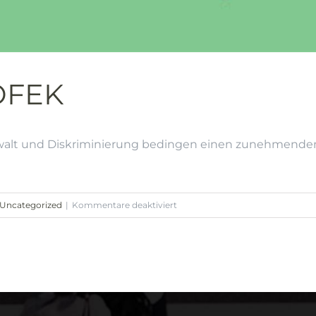
 OFEK
walt und Diskriminierung bedingen einen zunehmenden B
für
Uncategorized
|
Kommentare deaktiviert
Vorstellung
von
OFEK