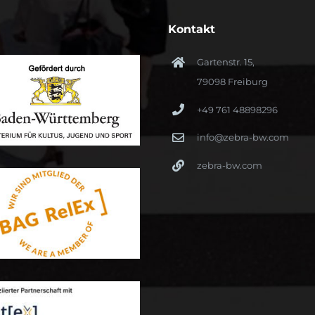
Kontakt
Gartenstr. 15,
79098 Freiburg
+49 761 48898296
info@zebra-bw.com
zebra-bw.com