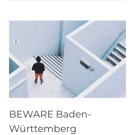
Brainwash
und
zurück
BEWARE Baden-
Württemberg