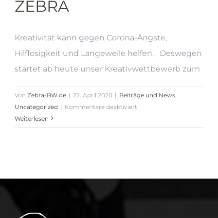
ZEBRA
Kreativität kann gegen Corona-Ängste,
Hilflosigkeit und Langeweile helfen. Deswegen
startet ab heute unser Kreativwettbewerb zum
Von
Zebra-BW.de
|
22. April 2020
|
Beiträge und News
,
für
Uncategorized
|
Kommentare deaktiviert
Kreativwettbewerb
Weiterlesen
ZEBRA