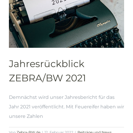
Jahresrückblick
ZEBRA/BW 2021
Demnächst wird unser Jahresbericht für das
Jahr 2021 veröffentlicht. Mit Feuereifer haben wir
unsere Zahlen
Von
Zebra-BW.de
|
12. Februar 2022
|
Beiträge und News
,